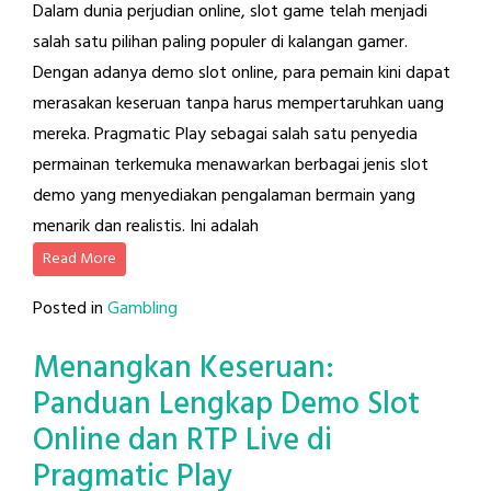
Dalam dunia perjudian online, slot game telah menjadi
salah satu pilihan paling populer di kalangan gamer.
Dengan adanya demo slot online, para pemain kini dapat
merasakan keseruan tanpa harus mempertaruhkan uang
mereka. Pragmatic Play sebagai salah satu penyedia
permainan terkemuka menawarkan berbagai jenis slot
demo yang menyediakan pengalaman bermain yang
menarik dan realistis. Ini adalah
Read More
Posted in
Gambling
Menangkan Keseruan:
Panduan Lengkap Demo Slot
Online dan RTP Live di
Pragmatic Play