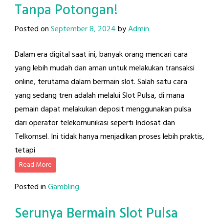
Tanpa Potongan!
Posted on
September 8, 2024
by
Admin
Dalam era digital saat ini, banyak orang mencari cara
yang lebih mudah dan aman untuk melakukan transaksi
online, terutama dalam bermain slot. Salah satu cara
yang sedang tren adalah melalui Slot Pulsa, di mana
pemain dapat melakukan deposit menggunakan pulsa
dari operator telekomunikasi seperti Indosat dan
Telkomsel. Ini tidak hanya menjadikan proses lebih praktis,
tetapi
Read More
Posted in
Gambling
Serunya Bermain Slot Pulsa