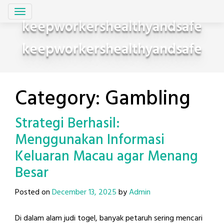
Skip
to
keepworkershealthyandsafe
content
keepworkershealthyandsafe
Category:
Gambling
Strategi Berhasil:
Menggunakan Informasi
Keluaran Macau agar Menang
Besar
Posted on
December 13, 2025
by
Admin
Di dalam alam judi togel, banyak petaruh sering mencari