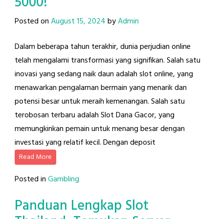
5000!
Posted on
August 15, 2024
by
Admin
Dalam beberapa tahun terakhir, dunia perjudian online
telah mengalami transformasi yang signifikan. Salah satu
inovasi yang sedang naik daun adalah slot online, yang
menawarkan pengalaman bermain yang menarik dan
potensi besar untuk meraih kemenangan. Salah satu
terobosan terbaru adalah Slot Dana Gacor, yang
memungkinkan pemain untuk menang besar dengan
investasi yang relatif kecil. Dengan deposit
Read More
Posted in
Gambling
Panduan Lengkap Slot