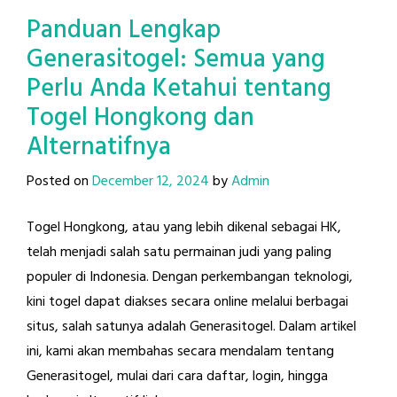
Panduan Lengkap
Generasitogel: Semua yang
Perlu Anda Ketahui tentang
Togel Hongkong dan
Alternatifnya
Posted on
December 12, 2024
by
Admin
Togel Hongkong, atau yang lebih dikenal sebagai HK,
telah menjadi salah satu permainan judi yang paling
populer di Indonesia. Dengan perkembangan teknologi,
kini togel dapat diakses secara online melalui berbagai
situs, salah satunya adalah Generasitogel. Dalam artikel
ini, kami akan membahas secara mendalam tentang
Generasitogel, mulai dari cara daftar, login, hingga