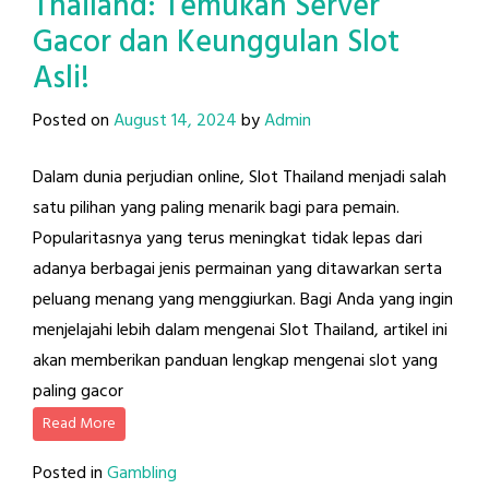
Thailand: Temukan Server
Gacor dan Keunggulan Slot
Asli!
Posted on
August 14, 2024
by
Admin
Dalam dunia perjudian online, Slot Thailand menjadi salah
satu pilihan yang paling menarik bagi para pemain.
Popularitasnya yang terus meningkat tidak lepas dari
adanya berbagai jenis permainan yang ditawarkan serta
peluang menang yang menggiurkan. Bagi Anda yang ingin
menjelajahi lebih dalam mengenai Slot Thailand, artikel ini
akan memberikan panduan lengkap mengenai slot yang
paling gacor
Read More
Posted in
Gambling