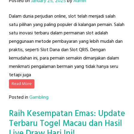
Posted on
January 25, 2025
by
Admin
Dalam dunia perjudian online, slot telah menjadi salah
satu pilihan yang paling populer di kalangan pemain. Salah
satu inovasi terbaru dalam permainan slot adalah
penggunaan metode pembayaran yang lebih mudah dan
praktis, seperti Slot Dana dan Slot QRIS. Dengan
kemudahan ini, para pemain semakin dimanjakan dalam
menikmati pengalaman bermain yang tidak hanya seru
tetapi juga
Read More
Posted in
Gambling
Raih Kesempatan Emas: Update
Terbaru Togel Macau dan Hasil
Live Draw Hari Ini!