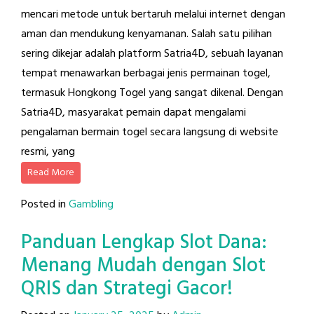
mencari metode untuk bertaruh melalui internet dengan
aman dan mendukung kenyamanan. Salah satu pilihan
sering dikejar adalah platform Satria4D, sebuah layanan
tempat menawarkan berbagai jenis permainan togel,
termasuk Hongkong Togel yang sangat dikenal. Dengan
Satria4D, masyarakat pemain dapat mengalami
pengalaman bermain togel secara langsung di website
resmi, yang
Read More
Posted in
Gambling
Panduan Lengkap Slot Dana:
Menang Mudah dengan Slot
QRIS dan Strategi Gacor!