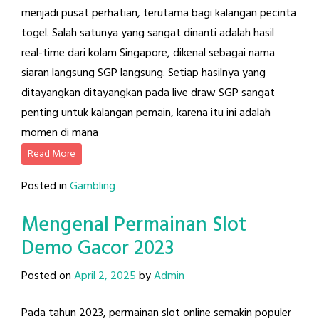
menjadi pusat perhatian, terutama bagi kalangan pecinta
togel. Salah satunya yang sangat dinanti adalah hasil
real-time dari kolam Singapore, dikenal sebagai nama
siaran langsung SGP langsung. Setiap hasilnya yang
ditayangkan ditayangkan pada live draw SGP sangat
penting untuk kalangan pemain, karena itu ini adalah
momen di mana
Read More
Posted in
Gambling
Mengenal Permainan Slot
Demo Gacor 2023
Posted on
April 2, 2025
by
Admin
Pada tahun 2023, permainan slot online semakin populer