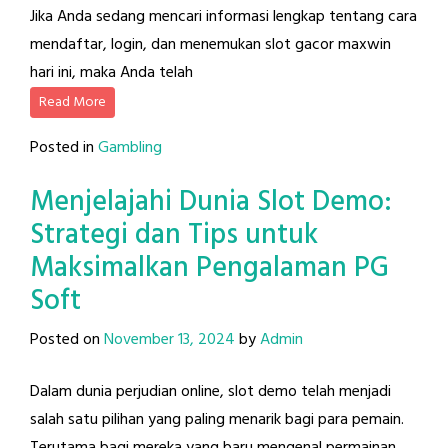
Jika Anda sedang mencari informasi lengkap tentang cara
mendaftar, login, dan menemukan slot gacor maxwin
hari ini, maka Anda telah
Read More
Posted in
Gambling
Menjelajahi Dunia Slot Demo:
Strategi dan Tips untuk
Maksimalkan Pengalaman PG
Soft
Posted on
November 13, 2024
by
Admin
Dalam dunia perjudian online, slot demo telah menjadi
salah satu pilihan yang paling menarik bagi para pemain.