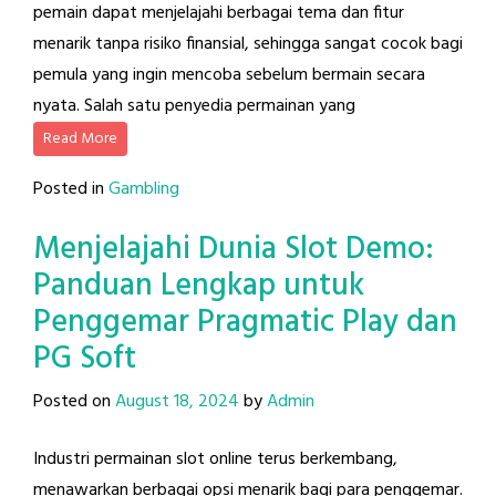
pemain dapat menjelajahi berbagai tema dan fitur
menarik tanpa risiko finansial, sehingga sangat cocok bagi
pemula yang ingin mencoba sebelum bermain secara
nyata. Salah satu penyedia permainan yang
Read More
Posted in
Gambling
Menjelajahi Dunia Slot Demo:
Panduan Lengkap untuk
Penggemar Pragmatic Play dan
PG Soft
Posted on
August 18, 2024
by
Admin
Industri permainan slot online terus berkembang,
menawarkan berbagai opsi menarik bagi para penggemar.