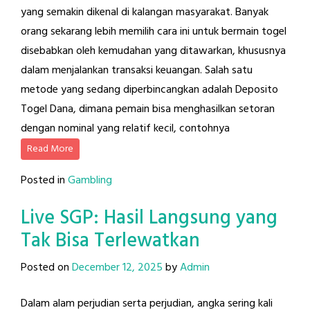
yang semakin dikenal di kalangan masyarakat. Banyak
orang sekarang lebih memilih cara ini untuk bermain togel
disebabkan oleh kemudahan yang ditawarkan, khususnya
dalam menjalankan transaksi keuangan. Salah satu
metode yang sedang diperbincangkan adalah Deposito
Togel Dana, dimana pemain bisa menghasilkan setoran
dengan nominal yang relatif kecil, contohnya
Read More
Posted in
Gambling
Live SGP: Hasil Langsung yang
Tak Bisa Terlewatkan
Posted on
December 12, 2025
by
Admin
Dalam alam perjudian serta perjudian, angka sering kali