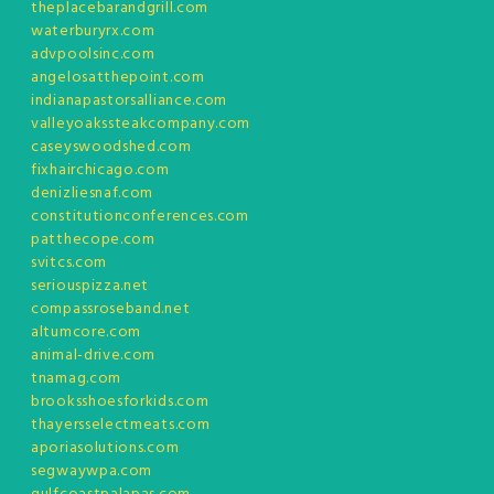
theplacebarandgrill.com
waterburyrx.com
advpoolsinc.com
angelosatthepoint.com
indianapastorsalliance.com
valleyoakssteakcompany.com
caseyswoodshed.com
fixhairchicago.com
denizliesnaf.com
constitutionconferences.com
patthecope.com
svitcs.com
seriouspizza.net
compassroseband.net
altumcore.com
animal-drive.com
tnamag.com
brooksshoesforkids.com
thayersselectmeats.com
aporiasolutions.com
segwaywpa.com