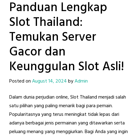
Panduan Lengkap
Slot Thailand:
Temukan Server
Gacor dan
Keunggulan Slot Asli!
Posted on
August 14, 2024
by
Admin
Dalam dunia perjudian online, Slot Thailand menjadi salah
satu pilihan yang paling menarik bagi para pemain.
Popularitasnya yang terus meningkat tidak lepas dari
adanya berbagai jenis permainan yang ditawarkan serta
peluang menang yang menggiurkan. Bagi Anda yang ingin