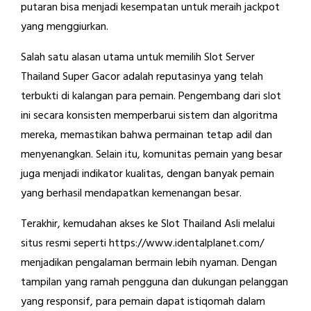
putaran bisa menjadi kesempatan untuk meraih jackpot
yang menggiurkan.
Salah satu alasan utama untuk memilih Slot Server
Thailand Super Gacor adalah reputasinya yang telah
terbukti di kalangan para pemain. Pengembang dari slot
ini secara konsisten memperbarui sistem dan algoritma
mereka, memastikan bahwa permainan tetap adil dan
menyenangkan. Selain itu, komunitas pemain yang besar
juga menjadi indikator kualitas, dengan banyak pemain
yang berhasil mendapatkan kemenangan besar.
Terakhir, kemudahan akses ke Slot Thailand Asli melalui
situs resmi seperti https://www.identalplanet.com/
menjadikan pengalaman bermain lebih nyaman. Dengan
tampilan yang ramah pengguna dan dukungan pelanggan
yang responsif, para pemain dapat istiqomah dalam