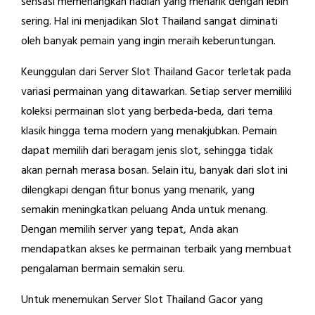
sensasi memenangkan hadiah yang menarik dengan lebih
sering. Hal ini menjadikan Slot Thailand sangat diminati
oleh banyak pemain yang ingin meraih keberuntungan.
Keunggulan dari Server Slot Thailand Gacor terletak pada
variasi permainan yang ditawarkan. Setiap server memiliki
koleksi permainan slot yang berbeda-beda, dari tema
klasik hingga tema modern yang menakjubkan. Pemain
dapat memilih dari beragam jenis slot, sehingga tidak
akan pernah merasa bosan. Selain itu, banyak dari slot ini
dilengkapi dengan fitur bonus yang menarik, yang
semakin meningkatkan peluang Anda untuk menang.
Dengan memilih server yang tepat, Anda akan
mendapatkan akses ke permainan terbaik yang membuat
pengalaman bermain semakin seru.
Untuk menemukan Server Slot Thailand Gacor yang