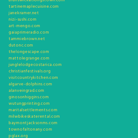
brunswickatlongstown.com
tartinemaplecuisine.com
janekramer.net
nizi-sushi.com
art-mengo.com
gaiaprimeradio.com
tammiebrown.net
dutonc.com
thelongescape.com
mattolegrange.com
junglelodgecostarica.com
christianfestivals.org
visitcountrykitchen.com
algarve-dolphins.com
alanveingrad.com
ginosonhiggins.com
wutungprinting.com
maritalsettlements.com
milwbikeskaterental.com
baymontjacksonms.com
townofaltonany.com
pglax.org