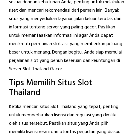
sesuai dengan kebutuhan Anda, penting untuk melakukan
riset dan mencari rekomendasi dari pemain lain. Banyak
situs yang menyediakan layanan jalan keluar teratas dan
informasi tentang server yang paling gacor. Pastikan
untuk memanfaatkan informasi ini agar Anda dapat
menikmati permainan slot asli yang memberikan peluang
besar untuk menang. Dengan begitu, Anda siap memulai
perjalanan slot yang penuh keseruan dan keuntungan di
Server Slot Thailand Gacor.
Tips Memilih Situs Slot
Thailand
Ketika mencari situs Slot Thailand yang tepat, penting
untuk memperhatikan lisensi dan regulasi yang dimiliki
oleh situs tersebut. Pastikan situs yang Anda pilih
memiliki lisensi resmi dari otoritas perjudian yang diakui.