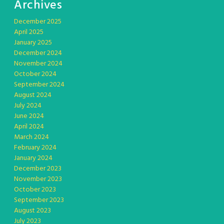
Archives
December 2025
April 2025
January 2025
December 2024
November 2024
October 2024
September 2024
August 2024
July 2024
June 2024
April 2024
March 2024
February 2024
January 2024
December 2023
November 2023
October 2023
September 2023
August 2023
July 2023