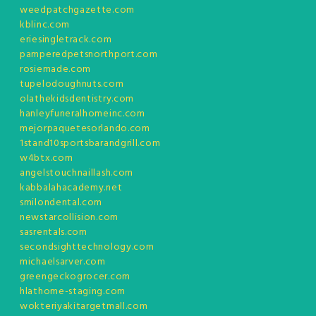
weedpatchgazette.com
kblinc.com
eriesingletrack.com
pamperedpetsnorthport.com
rosiemade.com
tupelodoughnuts.com
olathekidsdentistry.com
hanleyfuneralhomeinc.com
mejorpaquetesorlando.com
1stand10sportsbarandgrill.com
w4btx.com
angelstouchnaillash.com
kabbalahacademy.net
smilondental.com
newstarcollision.com
sasrentals.com
secondsighttechnology.com
michaelsarver.com
greengeckogrocer.com
hlathome-staging.com
wokteriyakitargetmall.com