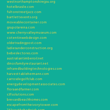
westnorthamptonshirejpu.org
hotelbrasile.com
fultonstreetjazz.com
bartlettevents.org
moveablecontainer.com
grupolareina.com
www.cherryvalleymuseum.com
cotentinwebdesign.com
oldetradingpost.com
ladiesunderconstruction.org
bebeslectores.com
australiantimberoil.net
dinosfamilyrestaurant.net
infraredbuildingtechnologies.com
harvesttablehermann.com
carrosdegolfclub.com
energydevelopmentassociates.com
floraandfarmer.com
s3fsolutions.com
brevardbeachhomes.com
escapefromtheivorytower.com