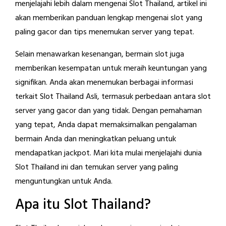
menjelajahi lebih dalam mengenai Slot Thailand, artikel ini
akan memberikan panduan lengkap mengenai slot yang
paling gacor dan tips menemukan server yang tepat.
Selain menawarkan kesenangan, bermain slot juga
memberikan kesempatan untuk meraih keuntungan yang
signifikan. Anda akan menemukan berbagai informasi
terkait Slot Thailand Asli, termasuk perbedaan antara slot
server yang gacor dan yang tidak. Dengan pemahaman
yang tepat, Anda dapat memaksimalkan pengalaman
bermain Anda dan meningkatkan peluang untuk
mendapatkan jackpot. Mari kita mulai menjelajahi dunia
Slot Thailand ini dan temukan server yang paling
menguntungkan untuk Anda.
Apa itu Slot Thailand?