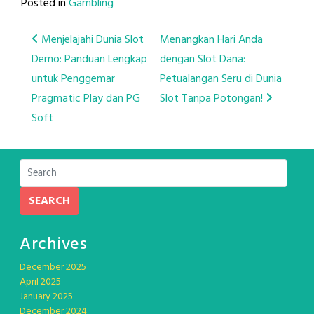
Posted in
Gambling
Post
Menjelajahi Dunia Slot
Menangkan Hari Anda
Demo: Panduan Lengkap
dengan Slot Dana:
navigation
untuk Penggemar
Petualangan Seru di Dunia
Pragmatic Play dan PG
Slot Tanpa Potongan!
Soft
SEARCH
Archives
December 2025
April 2025
January 2025
December 2024