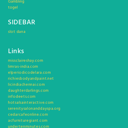
Gambling
togel
SIDEBAR
slot dana
Links
missclaireshay.com
limras-india.com
elperiodicodelara.com
richiesbodyandpaint.net
licindiachennai.com
daughterdarlings.com
infodeets.com
hotsalsainteractive.com
serenitysalonanddayspa.org
cedarcafeonline.com
acfurnituregiant.com
undertenminutes.com