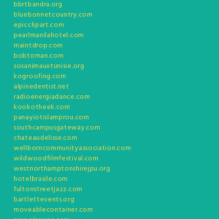
bbrtbandra.org
bluebonnetcountry.com
epicclipart.com
pearlmanilahotel.com
maintdrop.com
bobtoman.com
sosanimauxtunisie.org
kogroofing.com
alpinedentist.net
radioenergiadance.com
kookotheek.com
panayiotislamprou.com
southcampusgateway.com
chateaudelisse.com
wellborncommunityassociation.com
wildwoodfilmfestival.com
westnorthamptonshirejpu.org
hotelbrasile.com
fultonstreetjazz.com
bartlettevents.org
moveablecontainer.com