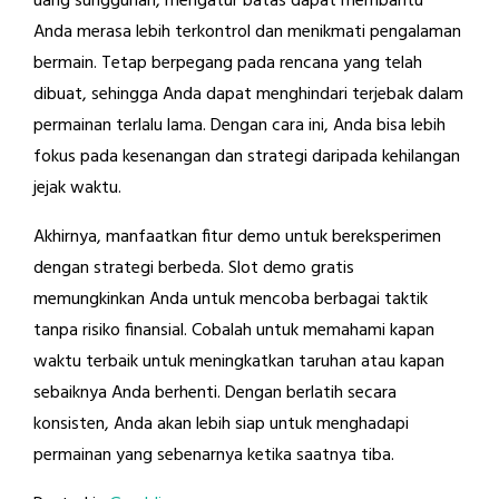
uang sungguhan, mengatur batas dapat membantu
Anda merasa lebih terkontrol dan menikmati pengalaman
bermain. Tetap berpegang pada rencana yang telah
dibuat, sehingga Anda dapat menghindari terjebak dalam
permainan terlalu lama. Dengan cara ini, Anda bisa lebih
fokus pada kesenangan dan strategi daripada kehilangan
jejak waktu.
Akhirnya, manfaatkan fitur demo untuk bereksperimen
dengan strategi berbeda. Slot demo gratis
memungkinkan Anda untuk mencoba berbagai taktik
tanpa risiko finansial. Cobalah untuk memahami kapan
waktu terbaik untuk meningkatkan taruhan atau kapan
sebaiknya Anda berhenti. Dengan berlatih secara
konsisten, Anda akan lebih siap untuk menghadapi
permainan yang sebenarnya ketika saatnya tiba.