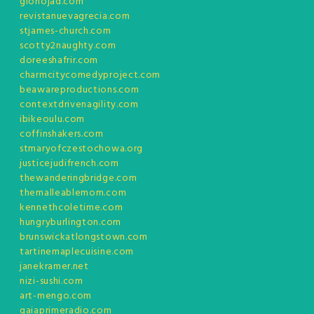
glonojad.com
revistanuevagrecia.com
stjames-church.com
scotty2naughty.com
doreeshafrir.com
charmcitycomedyproject.com
beawareproductions.com
contextdrivenagility.com
ibikeoulu.com
coffinshakers.com
stmaryofczestochowa.org
justicejudifrench.com
thewanderingbridge.com
themalleablemom.com
kennethcoletime.com
hungryburlington.com
brunswickatlongstown.com
tartinemaplecuisine.com
janekramer.net
nizi-sushi.com
art-mengo.com
gaiaprimeradio.com