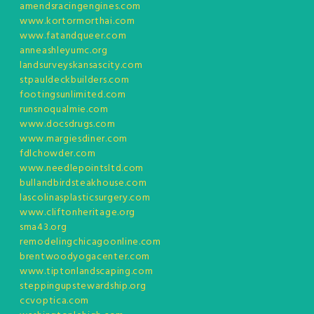
amendsracingengines.com
www.kortormorthai.com
www.fatandqueer.com
anneashleyumc.org
landsurveyskansascity.com
stpauldeckbuilders.com
footingsunlimited.com
runsnoqualmie.com
www.docsdrugs.com
www.margiesdiner.com
fdlchowder.com
www.needlepointsltd.com
bullandbirdsteakhouse.com
lascolinasplasticsurgery.com
www.cliftonheritage.org
sma43.org
remodelingchicagoonline.com
brentwoodyogacenter.com
www.tiptonlandscaping.com
steppingupstewardship.org
ccvoptica.com