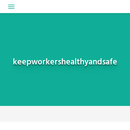
Skip
to
content
keepworkershealthyandsafe